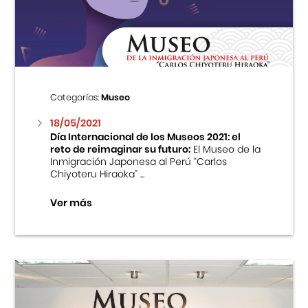
Centro Cultural Peruano Japonés
Cursos
Museo de la Inmigración Japonesa
Categorías:
Museo
Fondo Editorial
18/05/2021
Día Internacional de los Museos 2021: el
reto de reimaginar su futuro:
El Museo de la
Teatro Peruano Japonés
Inmigración Japonesa al Perú “Carlos
Chiyoteru Hiraoka” ...
Ver más