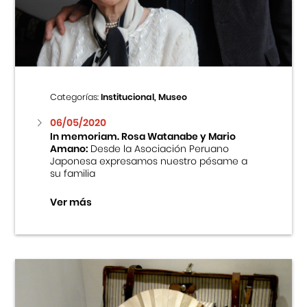
Centro Cultural Peruano Japonés
Cursos
Museo de la Inmigración Japonesa
Categorías:
Institucional, Museo
Fondo Editorial
06/05/2020
In memoriam. Rosa Watanabe y Mario
Amano:
Desde la Asociación Peruano
Teatro Peruano Japonés
Japonesa expresamos nuestro pésame a
su familia
Ver más