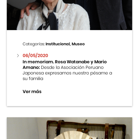
Centro Cultural Peruano Japonés
Cursos
Museo de la Inmigración Japonesa
Categorías:
Institucional, Museo
Fondo Editorial
06/05/2020
In memoriam. Rosa Watanabe y Mario
Amano:
Desde la Asociación Peruano
Teatro Peruano Japonés
Japonesa expresamos nuestro pésame a
su familia
Ver más