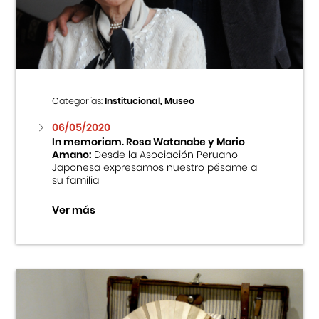
Centro Cultural Peruano Japonés
Cursos
Museo de la Inmigración Japonesa
Categorías:
Institucional, Museo
Fondo Editorial
06/05/2020
In memoriam. Rosa Watanabe y Mario
Amano:
Desde la Asociación Peruano
Teatro Peruano Japonés
Japonesa expresamos nuestro pésame a
su familia
Ver más