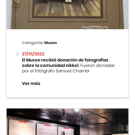
Centro Cultural Peruano Japonés
Cursos
Museo de la Inmigración Japonesa
Categorías:
Museo
Fondo Editorial
27/01/2022
El Museo recibió donación de fotografías
sobre la comunidad nikkei:
Fueron donadas
Teatro Peruano Japonés
por el fotógrafo Samuel Chambi
Ver más