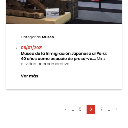
Categorías:
Museo
05/07/2021
Museo de la Inmigración Japonesa al Perú:
40 años como espacio de preserva...:
Mira
el video conmemorativo
Ver más
«
...
5
6
7
...
»