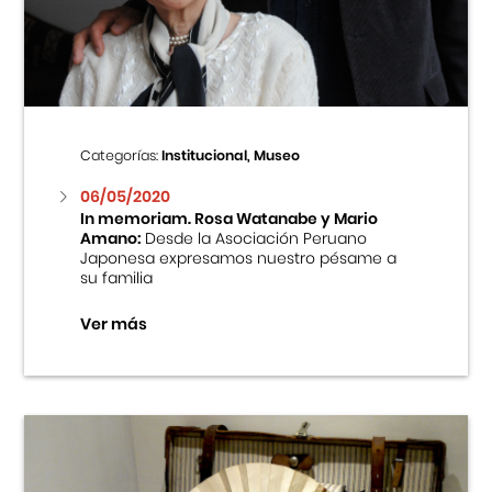
Centro Cultural Peruano Japonés
Cursos
Museo de la Inmigración Japonesa
Categorías:
Institucional, Museo
Fondo Editorial
06/05/2020
In memoriam. Rosa Watanabe y Mario
Amano:
Desde la Asociación Peruano
Teatro Peruano Japonés
Japonesa expresamos nuestro pésame a
su familia
Ver más