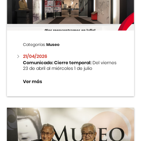
Centro Cultural Peruano Japonés
Cursos
Museo de la Inmigración Japonesa
Categorías:
Museo
Fondo Editorial
21/04/2026
Comunicado: Cierre temporal:
Del viernes
23 de abril al miércoles 1 de julio
Teatro Peruano Japonés
Ver más