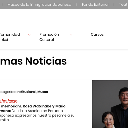
Museo de la Inmigración Japonesa
Fondo Editorial
Teat
Comunidad
Promoción
Cursos
ikkei
Cultural
imas Noticias
ategorías:
Institucional, Museo
6/05/2020
n memoriam. Rosa Watanabe y Mario
mano:
Desde la Asociación Peruano
aponesa expresamos nuestro pésame a su
amilia