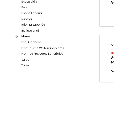
Exposición
V
Feria
Fondo Editorial
Idioma
Idioma Japonés
Institucional
Museo
Perú Ganbare
C
Premio José Watanabe Varas
1
Premios Proyectos Editoriales
A
Salud
p
Taller
V