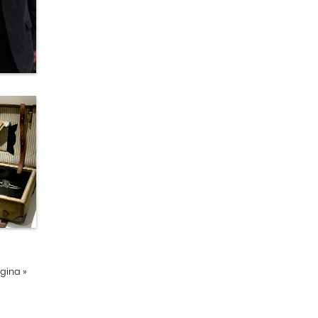
ágina
»