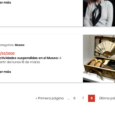
er más
ategorías:
Museo
6/03/2020
ctividades suspendidas en el Museo:
A
artir del lunes 16 de marzo
er más
«
Primera página
...
6
7
8
Última p