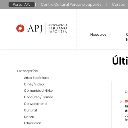
Portal APJ
Centro Cultural Peruano Japonés
Cursos
Nosotros
N
Últ
Categorías
Artes Escénicas
Cine / Video
Comunidad Nikkei
C
Concurso / Torneo
0
Conversatorio
I
Cultural
A
J
Danza
f
Educación