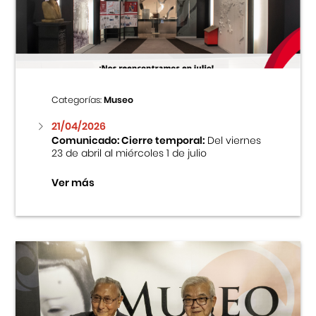
Centro Cultural Peruano Japonés
Cursos
Museo de la Inmigración Japonesa
Categorías:
Museo
Fondo Editorial
21/04/2026
Comunicado: Cierre temporal:
Del viernes
23 de abril al miércoles 1 de julio
Teatro Peruano Japonés
Ver más