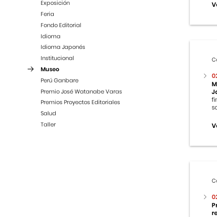
Exposición
V
Feria
Fondo Editorial
Idioma
Idioma Japonés
Institucional
C
Museo
0
Perú Ganbare
M
Premio José Watanabe Varas
J
f
Premios Proyectos Editoriales
s
Salud
Taller
V
C
0
P
r