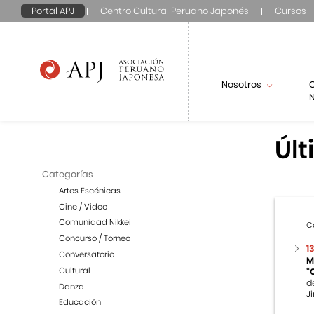
Portal APJ
Centro Cultural Peruano Japonés
Cursos
Nosotros
N
Últ
Categorías
Artes Escénicas
Cine / Video
Comunidad Nikkei
C
Concurso / Torneo
1
Conversatorio
M
Cultural
“
d
Danza
Ji
Educación