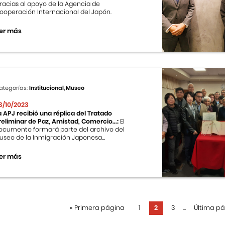
racias al apoyo de la Agencia de
ooperación Internacional del Japón.
er más
ategorías:
Institucional, Museo
3/10/2023
a APJ recibió una réplica del Tratado
reliminar de Paz, Amistad, Comercio...:
El
ocumento formará parte del archivo del
useo de la Inmigración Japonesa...
er más
«
Primera página
1
2
3
...
Última p