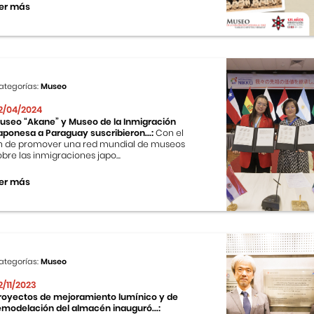
er más
ategorías:
Museo
2/04/2024
useo “Akane” y Museo de la Inmigración
aponesa a Paraguay suscribieron...:
Con el
in de promover una red mundial de museos
obre las inmigraciones japo...
er más
ategorías:
Museo
2/11/2023
royectos de mejoramiento lumínico y de
emodelación del almacén inauguró...: