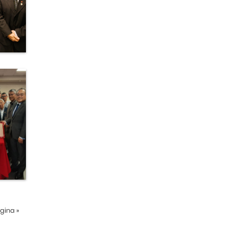
ágina
»