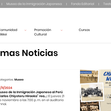
Museo de la Inmigración Japonesa
Fondo Editorial
Teat
Comunidad
Promoción
Cursos
ikkei
Cultural
imas Noticias
ategorías:
Museo
3/11/2024
useo de la Inmigración Japonesa al Perú
Carlos Chiyoteru Hiraoka” rea...:
El jueves 21
e noviembre a las 7:00 p. m. en el auditorio
nnai.