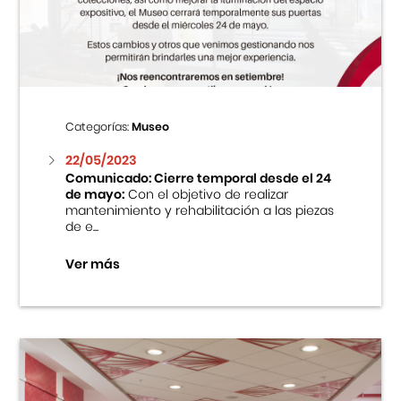
Centro Cultural Peruano Japonés
Cursos
Museo de la Inmigración Japonesa
Categorías:
Museo
Fondo Editorial
22/05/2023
Comunicado: Cierre temporal desde el 24
de mayo:
Con el objetivo de realizar
Teatro Peruano Japonés
mantenimiento y rehabilitación a las piezas
de e...
Ver más