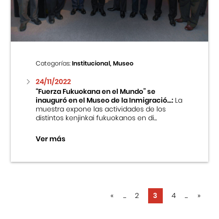
Categorías:
Institucional, Museo
24/11/2022
“Fuerza Fukuokana en el Mundo” se
inauguró en el Museo de la Inmigració...:
La
muestra expone las actividades de los
distintos kenjinkai fukuokanos en di...
Ver más
«
...
2
3
4
...
»