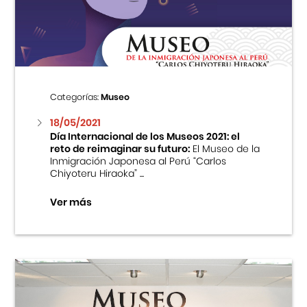
Centro Cultural Peruano Japonés
Cursos
Museo de la Inmigración Japonesa
Categorías:
Museo
Fondo Editorial
18/05/2021
Día Internacional de los Museos 2021: el
reto de reimaginar su futuro:
El Museo de la
Teatro Peruano Japonés
Inmigración Japonesa al Perú “Carlos
Chiyoteru Hiraoka” ...
Ver más