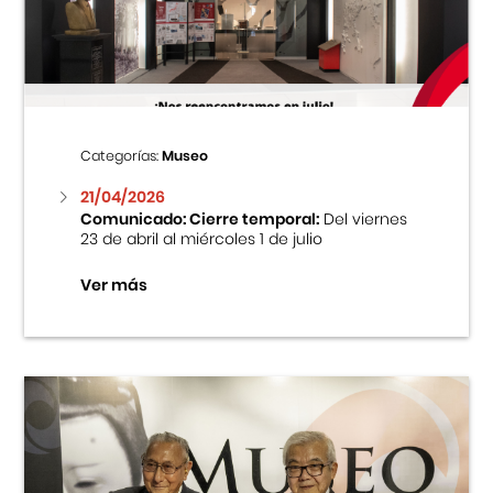
Centro Cultural Peruano Japonés
Cursos
Museo de la Inmigración Japonesa
Categorías:
Museo
Fondo Editorial
21/04/2026
Comunicado: Cierre temporal:
Del viernes
23 de abril al miércoles 1 de julio
Teatro Peruano Japonés
Ver más