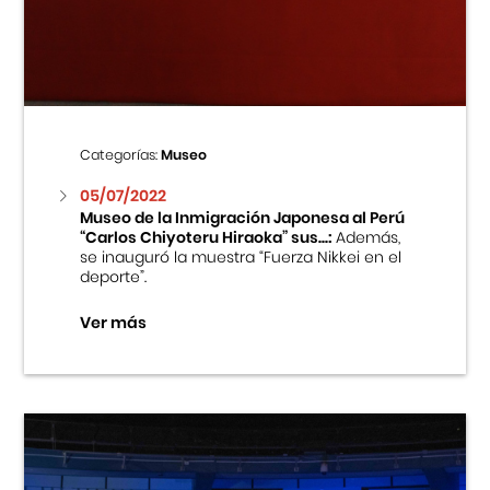
Centro Cultural Peruano Japonés
Cursos
Museo de la Inmigración Japonesa
Categorías:
Museo
Fondo Editorial
05/07/2022
Museo de la Inmigración Japonesa al Perú
“Carlos Chiyoteru Hiraoka” sus...:
Además,
Teatro Peruano Japonés
se inauguró la muestra “Fuerza Nikkei en el
deporte”.
Ver más