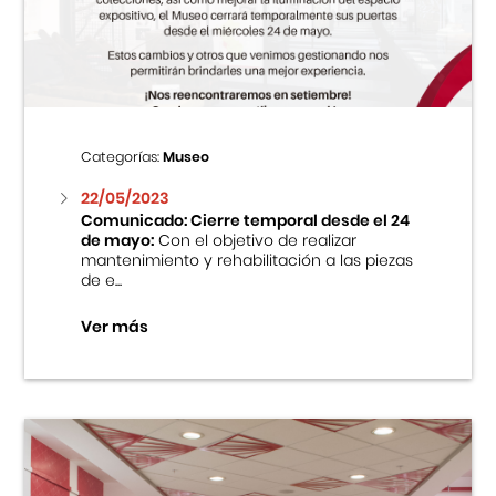
Centro Cultural Peruano Japonés
Cursos
Museo de la Inmigración Japonesa
Categorías:
Museo
Fondo Editorial
22/05/2023
Comunicado: Cierre temporal desde el 24
de mayo:
Con el objetivo de realizar
Teatro Peruano Japonés
mantenimiento y rehabilitación a las piezas
de e...
Ver más