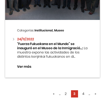
Categorías:
Institucional, Museo
24/11/2022
“Fuerza Fukuokana en el Mundo” se
inauguró en el Museo de la Inmigració...:
La
muestra expone las actividades de los
distintos kenjinkai fukuokanos en di...
Ver más
«
...
2
3
4
...
»