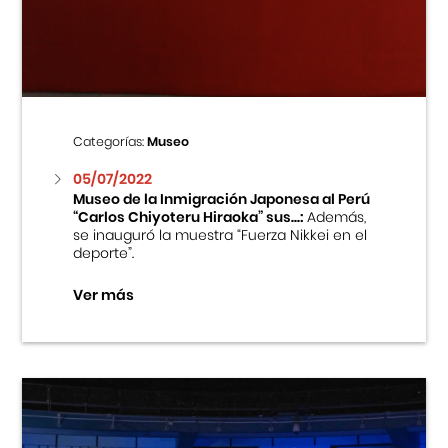
Centro Cultural Peruano Japonés
Cursos
Museo de la Inmigración Japonesa
Categorías:
Museo
Fondo Editorial
05/07/2022
Museo de la Inmigración Japonesa al Perú
“Carlos Chiyoteru Hiraoka” sus...:
Además,
Teatro Peruano Japonés
se inauguró la muestra “Fuerza Nikkei en el
deporte”.
Ver más