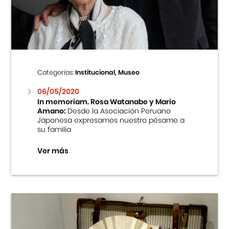
Centro Cultural Peruano Japonés
Cursos
Museo de la Inmigración Japonesa
Categorías:
Institucional, Museo
Fondo Editorial
06/05/2020
In memoriam. Rosa Watanabe y Mario
Amano:
Desde la Asociación Peruano
Teatro Peruano Japonés
Japonesa expresamos nuestro pésame a
su familia
Ver más