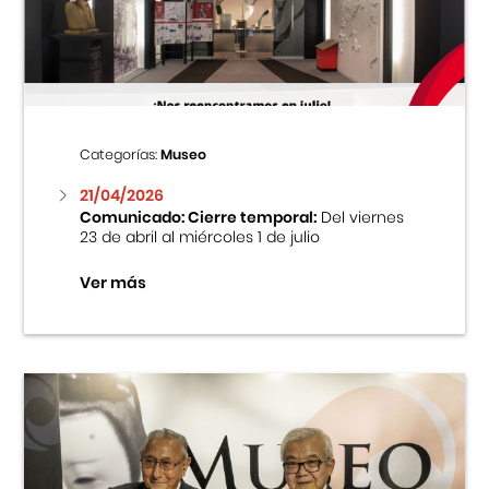
Centro Cultural Peruano Japonés
Cursos
Museo de la Inmigración Japonesa
Categorías:
Museo
Fondo Editorial
21/04/2026
Comunicado: Cierre temporal:
Del viernes
23 de abril al miércoles 1 de julio
Teatro Peruano Japonés
Ver más