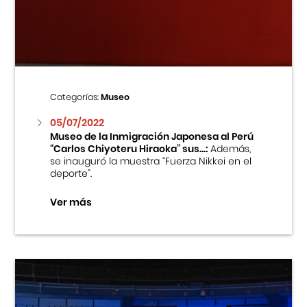
Centro Cultural Peruano Japonés
Cursos
Museo de la Inmigración Japonesa
Categorías:
Museo
Fondo Editorial
05/07/2022
Museo de la Inmigración Japonesa al Perú
“Carlos Chiyoteru Hiraoka” sus...:
Además,
Teatro Peruano Japonés
se inauguró la muestra “Fuerza Nikkei en el
deporte”.
Ver más