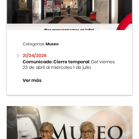
Centro Cultural Peruano Japonés
Cursos
Museo de la Inmigración Japonesa
Categorías:
Museo
Fondo Editorial
21/04/2026
Comunicado: Cierre temporal:
Del viernes
23 de abril al miércoles 1 de julio
Teatro Peruano Japonés
Ver más