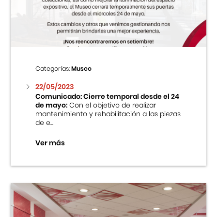
Centro Cultural Peruano Japonés
Cursos
Museo de la Inmigración Japonesa
Categorías:
Museo
Fondo Editorial
22/05/2023
Comunicado: Cierre temporal desde el 24
de mayo:
Con el objetivo de realizar
Teatro Peruano Japonés
mantenimiento y rehabilitación a las piezas
de e...
Ver más