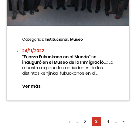
Categorías:
Institucional, Museo
24/11/2022
“Fuerza Fukuokana en el Mundo” se
inauguró en el Museo de la Inmigració...:
La
muestra expone las actividades de los
distintos kenjinkai fukuokanos en di...
Ver más
«
...
2
3
4
...
»