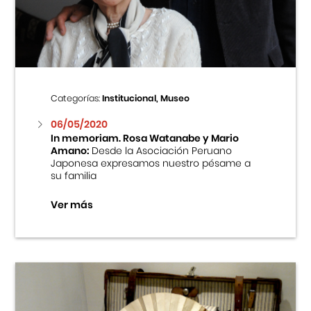
Centro Cultural Peruano Japonés
Cursos
Museo de la Inmigración Japonesa
Categorías:
Institucional, Museo
Fondo Editorial
06/05/2020
In memoriam. Rosa Watanabe y Mario
Amano:
Desde la Asociación Peruano
Teatro Peruano Japonés
Japonesa expresamos nuestro pésame a
su familia
Ver más