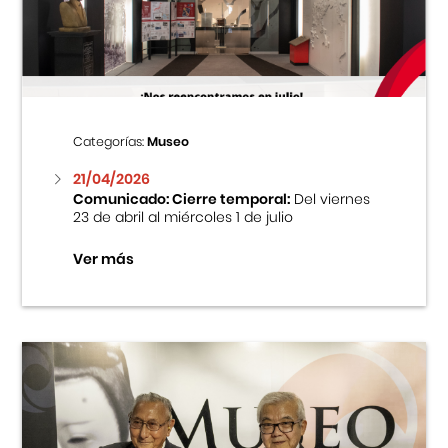
Centro Cultural Peruano Japonés
Cursos
Museo de la Inmigración Japonesa
Categorías:
Museo
Fondo Editorial
21/04/2026
Comunicado: Cierre temporal:
Del viernes
23 de abril al miércoles 1 de julio
Teatro Peruano Japonés
Ver más