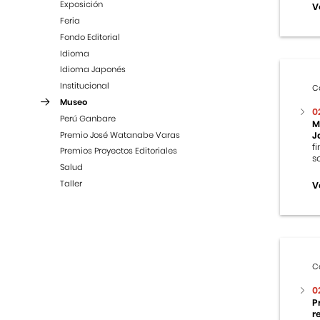
Exposición
V
Feria
Fondo Editorial
Idioma
Idioma Japonés
Institucional
C
Museo
0
Perú Ganbare
M
Premio José Watanabe Varas
J
f
Premios Proyectos Editoriales
s
Salud
Taller
V
C
0
P
r