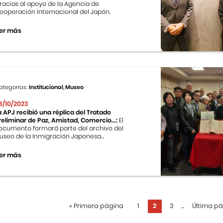
racias al apoyo de la Agencia de
ooperación Internacional del Japón.
er más
ategorías:
Institucional, Museo
3/10/2023
a APJ recibió una réplica del Tratado
reliminar de Paz, Amistad, Comercio...:
El
ocumento formará parte del archivo del
useo de la Inmigración Japonesa...
er más
«
Primera página
1
2
3
...
Última p