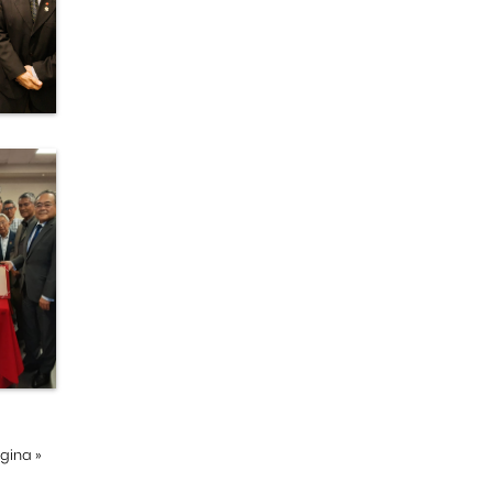
ágina
»