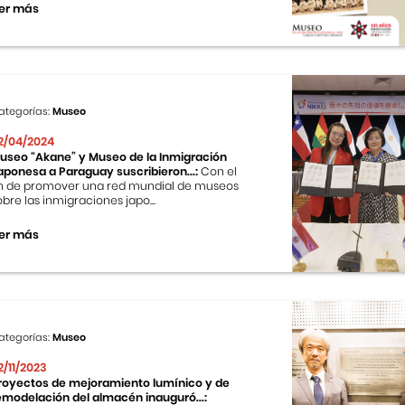
er más
ategorías:
Museo
2/04/2024
useo “Akane” y Museo de la Inmigración
aponesa a Paraguay suscribieron...:
Con el
in de promover una red mundial de museos
obre las inmigraciones japo...
er más
ategorías:
Museo
2/11/2023
royectos de mejoramiento lumínico y de
emodelación del almacén inauguró...: