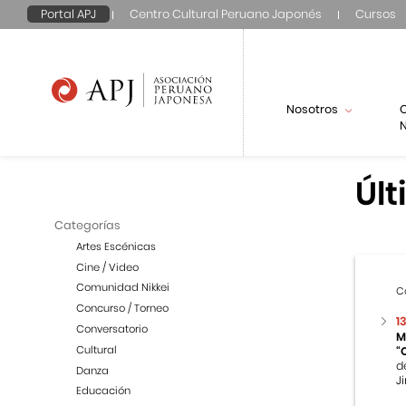
Portal APJ
Centro Cultural Peruano Japonés
Cursos
Nosotros
N
Últ
Categorías
Artes Escénicas
Cine / Video
Comunidad Nikkei
C
Concurso / Torneo
1
Conversatorio
M
Cultural
“
d
Danza
Ji
Educación