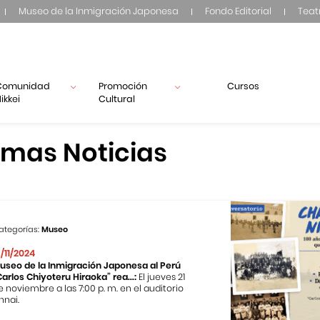
Museo de la Inmigración Japonesa
Fondo Editorial
Teat
Comunidad
Promoción
Cursos
ikkei
Cultural
imas Noticias
ategorías:
Museo
3/11/2024
useo de la Inmigración Japonesa al Perú
Carlos Chiyoteru Hiraoka” rea...:
El jueves 21
e noviembre a las 7:00 p. m. en el auditorio
nnai.