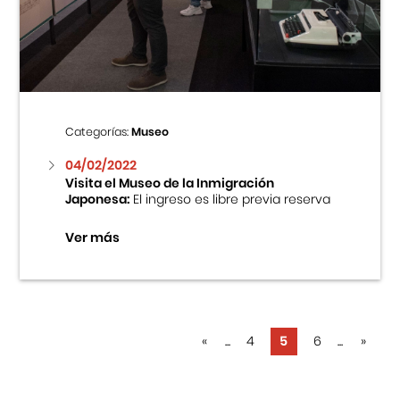
Categorías:
Museo
04/02/2022
Visita el Museo de la Inmigración
Japonesa:
El ingreso es libre previa reserva
Ver más
«
...
4
5
6
...
»