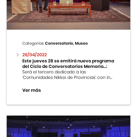
Centro Cultural Peruano Japonés
Cursos
Museo de la Inmigración Japonesa
Categorías:
Conversatorio, Museo
Fondo Editorial
26/04/2022
Este jueves 28 se emitirá nuevo programa
del Ciclo de Conversatorios Memoria...:
Teatro Peruano Japonés
Será el tercero dedicado a las
‘Comunidades Nikkei de Provincias’ con in...
Ver más