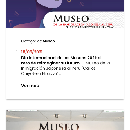
Centro Cultural Peruano Japonés
Cursos
Museo de la Inmigración Japonesa
Categorías:
Museo
Fondo Editorial
18/05/2021
Día Internacional de los Museos 2021: el
reto de reimaginar su futuro:
El Museo de la
Teatro Peruano Japonés
Inmigración Japonesa al Perú “Carlos
Chiyoteru Hiraoka” ...
Ver más