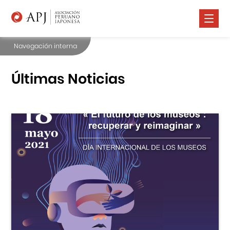
Navegación interna
Nosotros
Comunidad Nikkei
Últimas Noticias
Promoción Cultural
Cursos
Salud
Prensa
Contáctanos
Portal APJ