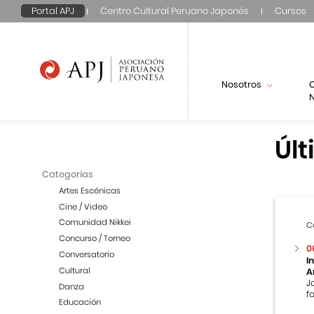
Portal APJ
Centro Cultural Peruano Japonés
Cursos
Nosotros
N
Últ
Categorías
Artes Escénicas
Cine / Video
Comunidad Nikkei
C
Concurso / Torneo
0
Conversatorio
I
Cultural
A
J
Danza
f
Educación