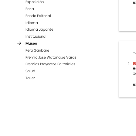
Exposición
V
Feria
Fondo Editorial
Idioma
Idioma Japonés
Institucional
Museo
Perú Ganbare
C
Premio José Watanabe Varas
1
Premios Proyectos Editoriales
A
Salud
p
Taller
V