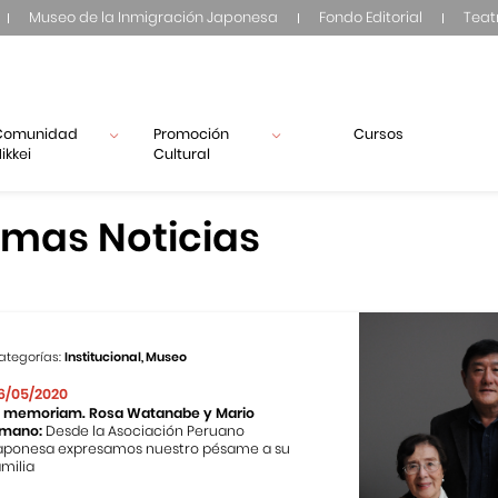
Museo de la Inmigración Japonesa
Fondo Editorial
Teat
Comunidad
Promoción
Cursos
ikkei
Cultural
imas Noticias
ategorías:
Institucional, Museo
6/05/2020
n memoriam. Rosa Watanabe y Mario
mano:
Desde la Asociación Peruano
aponesa expresamos nuestro pésame a su
amilia