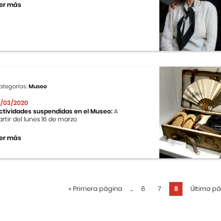
er más
ategorías:
Museo
6/03/2020
ctividades suspendidas en el Museo:
A
artir del lunes 16 de marzo
er más
«
Primera página
...
6
7
8
Última p