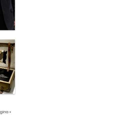
ágina
»