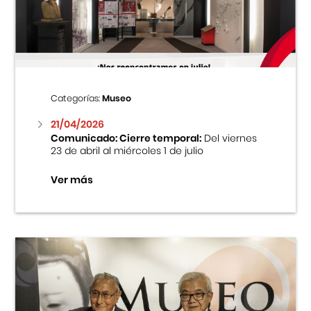
Centro Cultural Peruano Japonés
Cursos
Museo de la Inmigración Japonesa
Categorías:
Museo
Fondo Editorial
21/04/2026
Comunicado: Cierre temporal:
Del viernes
23 de abril al miércoles 1 de julio
Teatro Peruano Japonés
Ver más