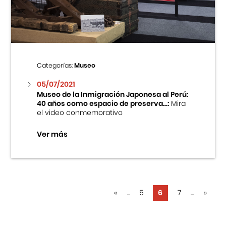
Categorías:
Museo
05/07/2021
Museo de la Inmigración Japonesa al Perú:
40 años como espacio de preserva...:
Mira
el video conmemorativo
Ver más
«
...
5
6
7
...
»