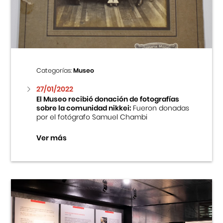
Centro Cultural Peruano Japonés
Cursos
Museo de la Inmigración Japonesa
Categorías:
Museo
Fondo Editorial
27/01/2022
El Museo recibió donación de fotografías
sobre la comunidad nikkei:
Fueron donadas
Teatro Peruano Japonés
por el fotógrafo Samuel Chambi
Ver más