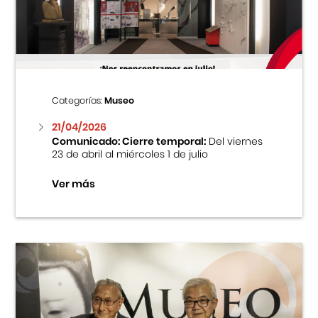
Centro Cultural Peruano Japonés
Cursos
Museo de la Inmigración Japonesa
Categorías:
Museo
Fondo Editorial
21/04/2026
Comunicado: Cierre temporal:
Del viernes
23 de abril al miércoles 1 de julio
Teatro Peruano Japonés
Ver más