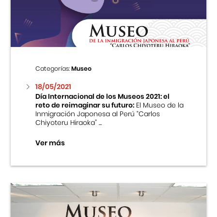
Centro Cultural Peruano Japonés
Cursos
Museo de la Inmigración Japonesa
Categorías:
Museo
Fondo Editorial
18/05/2021
Día Internacional de los Museos 2021: el
reto de reimaginar su futuro:
El Museo de la
Teatro Peruano Japonés
Inmigración Japonesa al Perú “Carlos
Chiyoteru Hiraoka” ...
Ver más