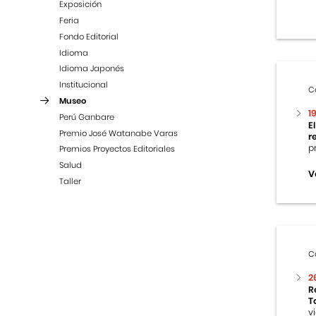
Exposición
Feria
Fondo Editorial
Idioma
Idioma Japonés
Institucional
C
Museo
1
Perú Ganbare
E
Premio José Watanabe Varas
r
p
Premios Proyectos Editoriales
Salud
V
Taller
C
2
R
T
v