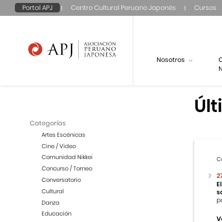
Portal APJ
Centro Cultural Peruano Japonés
Cursos
Nosotros
N
Últ
Categorías
Artes Escénicas
Cine / Video
Comunidad Nikkei
C
Concurso / Torneo
2
Conversatorio
E
Cultural
s
p
Danza
Educación
V