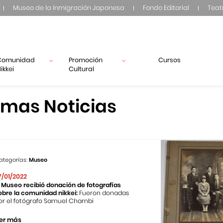
Museo de la Inmigración Japonesa
Fondo Editorial
Teat
Comunidad
Promoción
Cursos
ikkei
Cultural
imas Noticias
ategorías:
Museo
7/01/2022
l Museo recibió donación de fotografías
obre la comunidad nikkei:
Fueron donadas
or el fotógrafo Samuel Chambi
er más