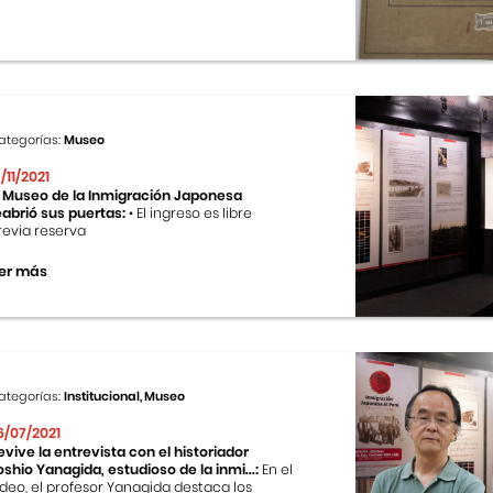
ategorías:
Museo
9/11/2021
l Museo de la Inmigración Japonesa
eabrió sus puertas:
• El ingreso es libre
revia reserva
er más
ategorías:
Institucional, Museo
6/07/2021
evive la entrevista con el historiador
oshio Yanagida, estudioso de la inmi...:
En el
ideo, el profesor Yanagida destaca los