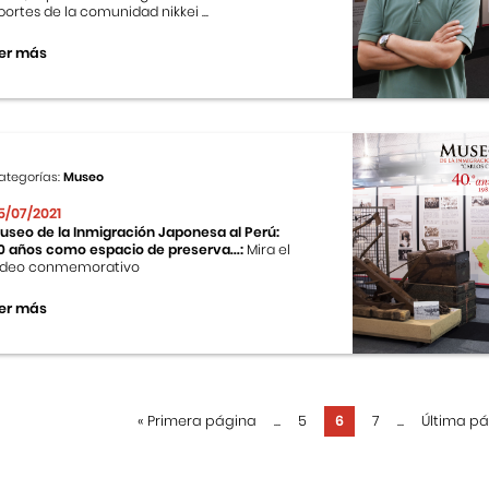
portes de la comunidad nikkei ...
er más
ategorías:
Museo
5/07/2021
useo de la Inmigración Japonesa al Perú:
0 años como espacio de preserva...:
Mira el
ideo conmemorativo
er más
«
Primera página
...
5
6
7
...
Última p