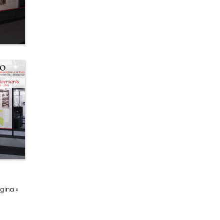
ágina
»