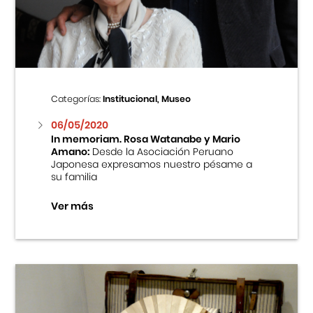
Centro Cultural Peruano Japonés
Cursos
Museo de la Inmigración Japonesa
Categorías:
Institucional, Museo
Fondo Editorial
06/05/2020
In memoriam. Rosa Watanabe y Mario
Amano:
Desde la Asociación Peruano
Teatro Peruano Japonés
Japonesa expresamos nuestro pésame a
su familia
Ver más