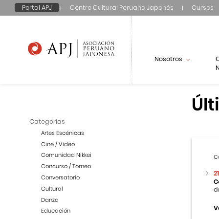
Portal APJ
Centro Cultural Peruano Japonés
Cursos
Nosotros
N
Últ
Categorías
Artes Escénicas
Cine / Video
Comunidad Nikkei
C
Concurso / Torneo
2
Conversatorio
C
Cultural
d
Danza
V
Educación