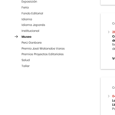
Exposición
Feria
Fondo Editorial
Idioma
C
Idioma Japonés
Institucional
2
C
Museo
d
Perú Ganbare
f
Premio José Watanabe Varas
d
Premios Proyectos Editoriales
V
Salud
Taller
C
0
L
L
P