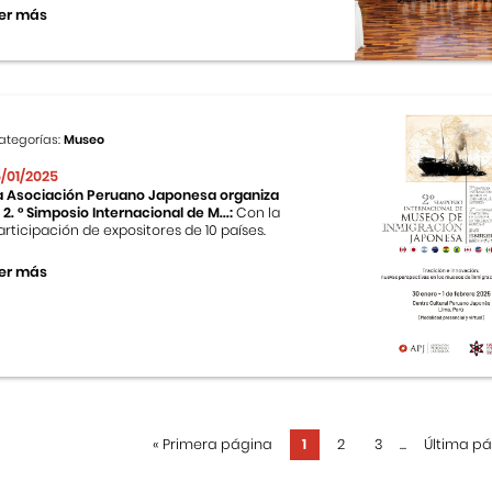
er más
ategorías:
Museo
5/01/2025
a Asociación Peruano Japonesa organiza
l 2. ° Simposio Internacional de M...:
Con la
articipación de expositores de 10 países.
er más
«
Primera página
1
2
3
...
Última p