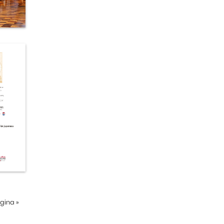
ágina
»