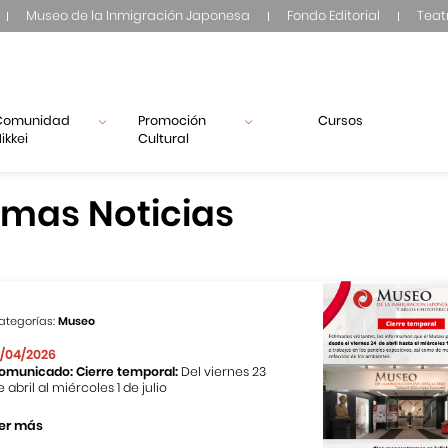
Museo de la Inmigración Japonesa
Fondo Editorial
Teat
Comunidad
Promoción
Cursos
ikkei
Cultural
imas Noticias
ategorías:
Museo
1/04/2026
omunicado: Cierre temporal:
Del viernes 23
e abril al miércoles 1 de julio
er más