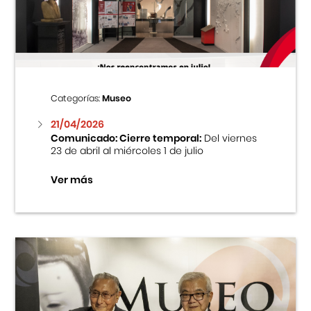
Centro Cultural Peruano Japonés
Cursos
Museo de la Inmigración Japonesa
Categorías:
Museo
Fondo Editorial
21/04/2026
Comunicado: Cierre temporal:
Del viernes
23 de abril al miércoles 1 de julio
Teatro Peruano Japonés
Ver más