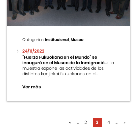
Categorías:
Institucional, Museo
24/11/2022
“Fuerza Fukuokana en el Mundo” se
inauguró en el Museo de la Inmigració...:
La
muestra expone las actividades de los
distintos kenjinkai fukuokanos en di...
Ver más
«
...
2
3
4
...
»