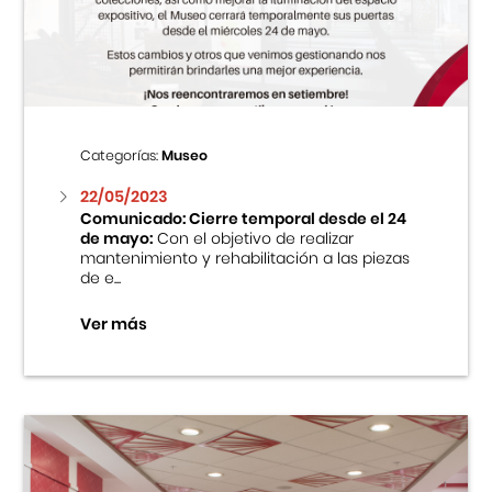
Centro Cultural Peruano Japonés
Cursos
Museo de la Inmigración Japonesa
Categorías:
Museo
Fondo Editorial
22/05/2023
Comunicado: Cierre temporal desde el 24
de mayo:
Con el objetivo de realizar
Teatro Peruano Japonés
mantenimiento y rehabilitación a las piezas
de e...
Ver más