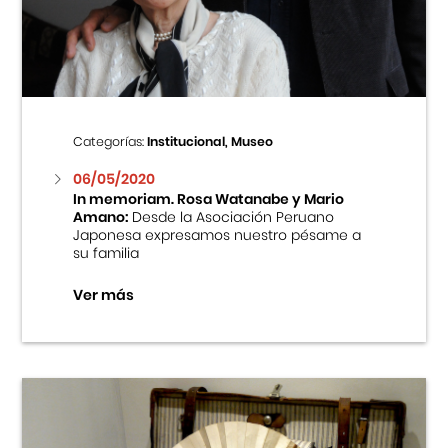
Centro Cultural Peruano Japonés
Cursos
Museo de la Inmigración Japonesa
Categorías:
Institucional, Museo
Fondo Editorial
06/05/2020
In memoriam. Rosa Watanabe y Mario
Amano:
Desde la Asociación Peruano
Teatro Peruano Japonés
Japonesa expresamos nuestro pésame a
su familia
Ver más