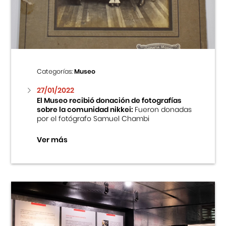
Centro Cultural Peruano Japonés
Cursos
Museo de la Inmigración Japonesa
Categorías:
Museo
Fondo Editorial
27/01/2022
El Museo recibió donación de fotografías
sobre la comunidad nikkei:
Fueron donadas
Teatro Peruano Japonés
por el fotógrafo Samuel Chambi
Ver más