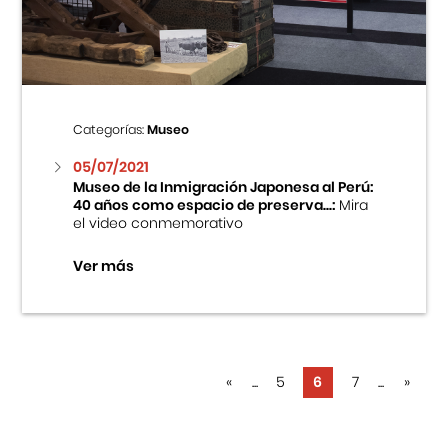
Categorías:
Museo
05/07/2021
Museo de la Inmigración Japonesa al Perú:
40 años como espacio de preserva...:
Mira
el video conmemorativo
Ver más
«
...
5
6
7
...
»