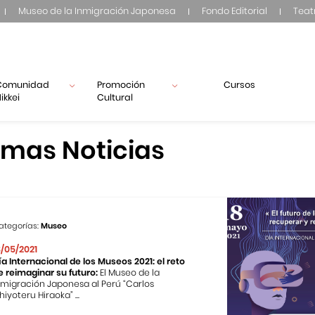
Museo de la Inmigración Japonesa
Fondo Editorial
Teat
Comunidad
Promoción
Cursos
ikkei
Cultural
imas Noticias
ategorías:
Museo
8/05/2021
ía Internacional de los Museos 2021: el reto
e reimaginar su futuro:
El Museo de la
nmigración Japonesa al Perú “Carlos
hiyoteru Hiraoka” ...