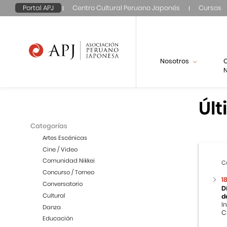
Portal APJ
Centro Cultural Peruano Japonés
Cursos
Nosotros
N
Últ
Categorías
Artes Escénicas
Cine / Video
Comunidad Nikkei
C
Concurso / Torneo
1
Conversatorio
D
Cultural
d
I
Danza
C
Educación