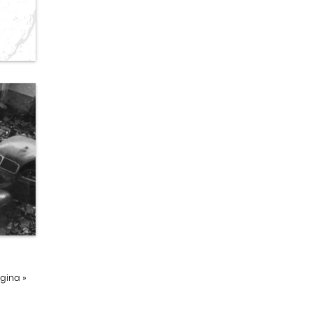
ágina
»