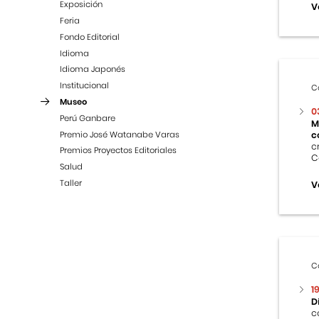
Exposición
V
Feria
Fondo Editorial
Idioma
Idioma Japonés
Institucional
C
Museo
0
Perú Ganbare
M
Premio José Watanabe Varas
c
c
Premios Proyectos Editoriales
C
Salud
Taller
V
C
1
D
c