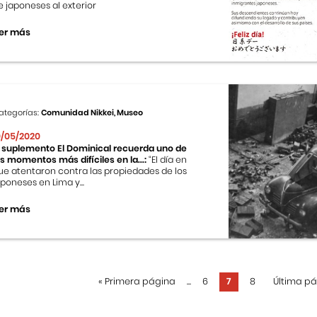
e japoneses al exterior
er más
ategorías:
Comunidad Nikkei, Museo
0/05/2020
l suplemento El Dominical recuerda uno de
os momentos más difíciles en la...:
“El día en
ue atentaron contra las propiedades de los
aponeses en Lima y...
er más
«
Primera página
...
6
7
8
Última p