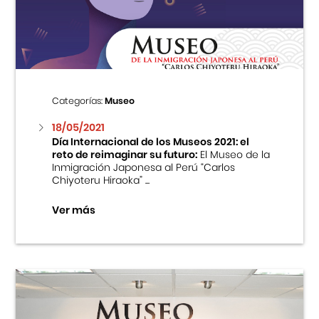
Centro Cultural Peruano Japonés
Cursos
Museo de la Inmigración Japonesa
Categorías:
Museo
Fondo Editorial
18/05/2021
Día Internacional de los Museos 2021: el
reto de reimaginar su futuro:
El Museo de la
Teatro Peruano Japonés
Inmigración Japonesa al Perú “Carlos
Chiyoteru Hiraoka” ...
Ver más