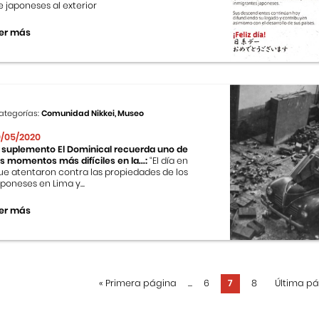
e japoneses al exterior
er más
ategorías:
Comunidad Nikkei, Museo
0/05/2020
l suplemento El Dominical recuerda uno de
os momentos más difíciles en la...:
“El día en
ue atentaron contra las propiedades de los
aponeses en Lima y...
er más
«
Primera página
...
6
7
8
Última p