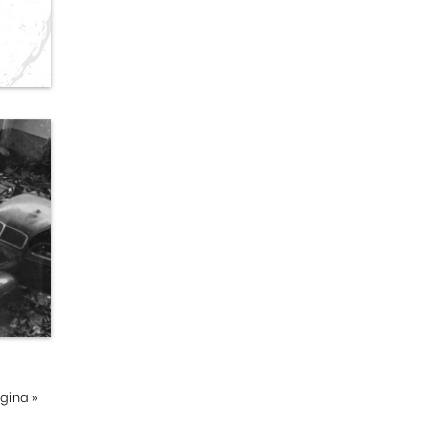
ágina
»