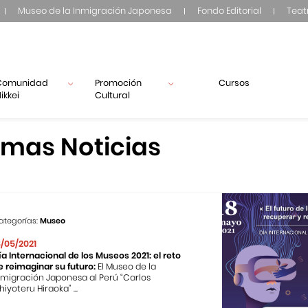
Museo de la Inmigración Japonesa
Fondo Editorial
Teat
Comunidad
Promoción
Cursos
ikkei
Cultural
imas Noticias
ategorías:
Museo
8/05/2021
ía Internacional de los Museos 2021: el reto
e reimaginar su futuro:
El Museo de la
nmigración Japonesa al Perú “Carlos
hiyoteru Hiraoka” ...