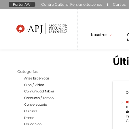
Portal APJ
Centro Cultural Peruano Japonés
Cursos
Nosotros
N
Últ
Categorías
Artes Escénicas
Cine / Video
Comunidad Nikkei
C
Concurso / Torneo
1
Conversatorio
D
Cultural
d
I
Danza
C
Educación