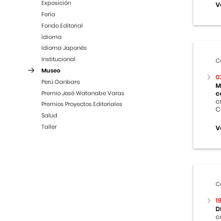
Exposición
V
Feria
Fondo Editorial
Idioma
Idioma Japonés
Institucional
C
Museo
0
Perú Ganbare
M
Premio José Watanabe Varas
c
c
Premios Proyectos Editoriales
C
Salud
Taller
V
C
1
D
c