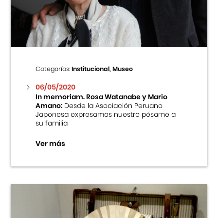
Centro Cultural Peruano Japonés
Cursos
Museo de la Inmigración Japonesa
Categorías:
Institucional, Museo
Fondo Editorial
06/05/2020
In memoriam. Rosa Watanabe y Mario
Amano:
Desde la Asociación Peruano
Teatro Peruano Japonés
Japonesa expresamos nuestro pésame a
su familia
Ver más