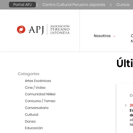
Portal APJ
Centro Cultural Peruano Japonés
Cursos
Nosotros
N
Últ
Categorías
Artes Escénicas
Cine / Video
Comunidad Nikkei
C
Concurso / Torneo
2
Conversatorio
E
Cultural
d
e
Danza
Ni
Educación