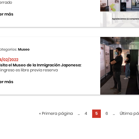
errado
er más
ategorías:
Museo
4/02/2022
isita el Museo de la Inmigración Japonesa:
l ingreso es libre previa reserva
er más
«
Primera página
...
4
5
6
...
Última p