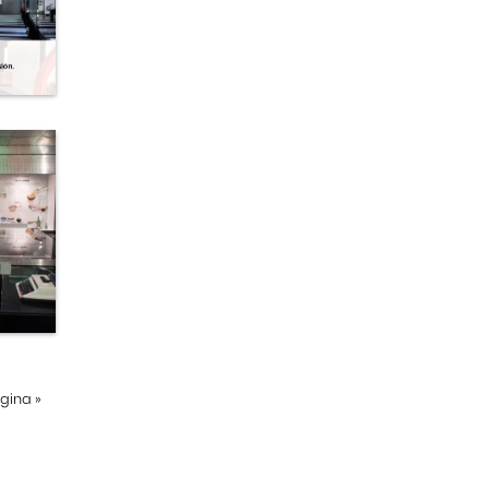
ágina
»