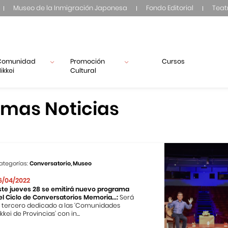
Museo de la Inmigración Japonesa
Fondo Editorial
Teat
Comunidad
Promoción
Cursos
ikkei
Cultural
imas Noticias
ategorías:
Conversatorio, Museo
6/04/2022
ste jueves 28 se emitirá nuevo programa
el Ciclo de Conversatorios Memoria...:
Será
l tercero dedicado a las ‘Comunidades
kkei de Provincias’ con in...