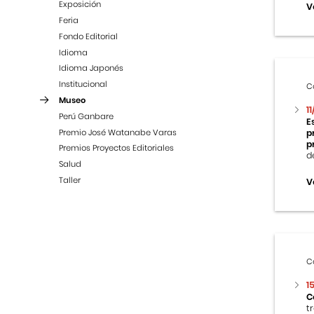
Exposición
V
Feria
Fondo Editorial
Idioma
Idioma Japonés
Institucional
C
Museo
1
Perú Ganbare
E
Premio José Watanabe Varas
p
p
Premios Proyectos Editoriales
d
Salud
Taller
V
C
1
C
t