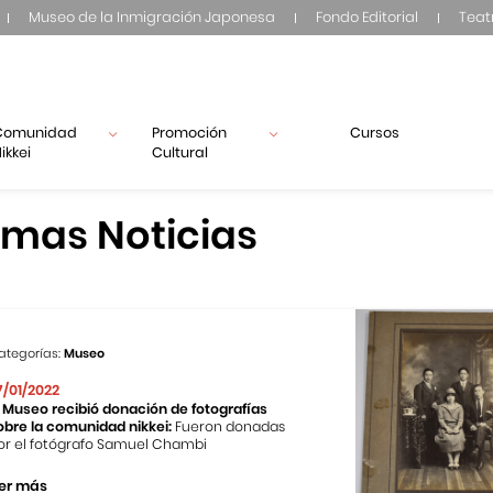
Museo de la Inmigración Japonesa
Fondo Editorial
Teat
Comunidad
Promoción
Cursos
ikkei
Cultural
imas Noticias
ategorías:
Museo
7/01/2022
l Museo recibió donación de fotografías
obre la comunidad nikkei:
Fueron donadas
or el fotógrafo Samuel Chambi
er más