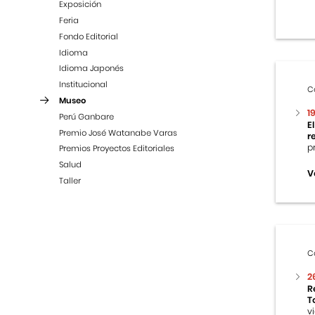
Exposición
Feria
Fondo Editorial
Idioma
Idioma Japonés
Institucional
C
Museo
1
Perú Ganbare
E
Premio José Watanabe Varas
r
p
Premios Proyectos Editoriales
Salud
V
Taller
C
2
R
T
v