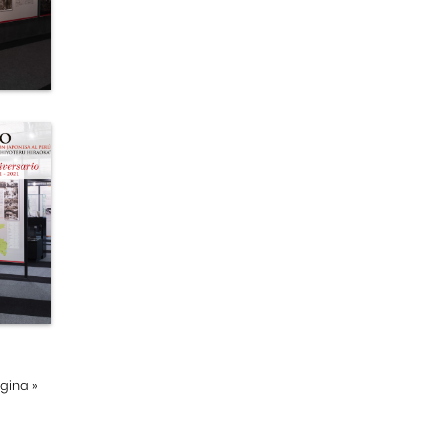
ágina
»