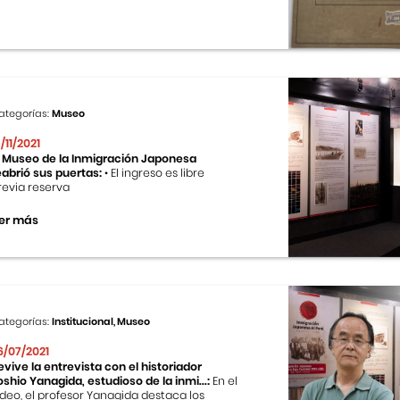
ategorías:
Museo
9/11/2021
l Museo de la Inmigración Japonesa
eabrió sus puertas:
• El ingreso es libre
revia reserva
er más
ategorías:
Institucional, Museo
6/07/2021
evive la entrevista con el historiador
oshio Yanagida, estudioso de la inmi...:
En el
ideo, el profesor Yanagida destaca los