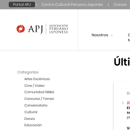
Portal APJ
Centro Cultural Peruano Japonés
Cursos
Nosotros
N
Últ
Categorías
Artes Escénicas
Cine / Video
Comunidad Nikkei
C
Concurso / Torneo
2
Conversatorio
E
Cultural
s
p
Danza
Educación
V