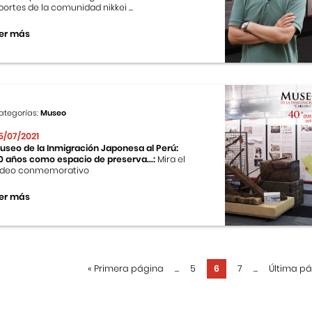
portes de la comunidad nikkei ...
er más
ategorías:
Museo
5/07/2021
useo de la Inmigración Japonesa al Perú:
0 años como espacio de preserva...:
Mira el
ideo conmemorativo
er más
«
Primera página
...
5
6
7
...
Última p