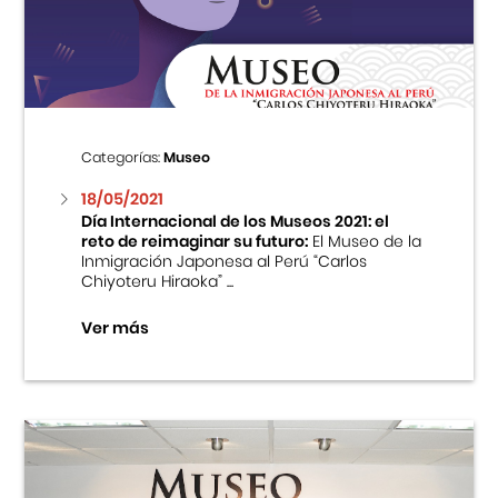
Centro Cultural Peruano Japonés
Cursos
Museo de la Inmigración Japonesa
Categorías:
Museo
Fondo Editorial
18/05/2021
Día Internacional de los Museos 2021: el
reto de reimaginar su futuro:
El Museo de la
Teatro Peruano Japonés
Inmigración Japonesa al Perú “Carlos
Chiyoteru Hiraoka” ...
Ver más