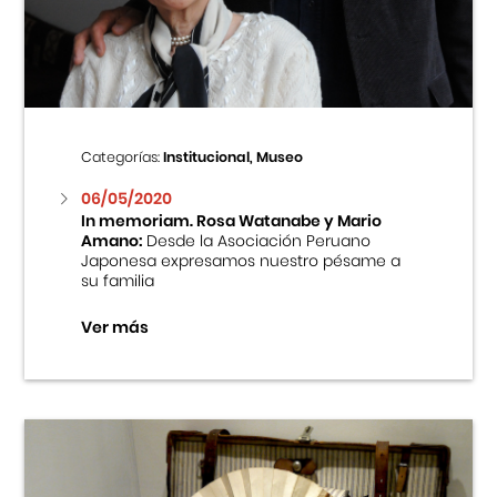
Centro Cultural Peruano Japonés
Cursos
Museo de la Inmigración Japonesa
Categorías:
Institucional, Museo
Fondo Editorial
06/05/2020
In memoriam. Rosa Watanabe y Mario
Amano:
Desde la Asociación Peruano
Teatro Peruano Japonés
Japonesa expresamos nuestro pésame a
su familia
Ver más