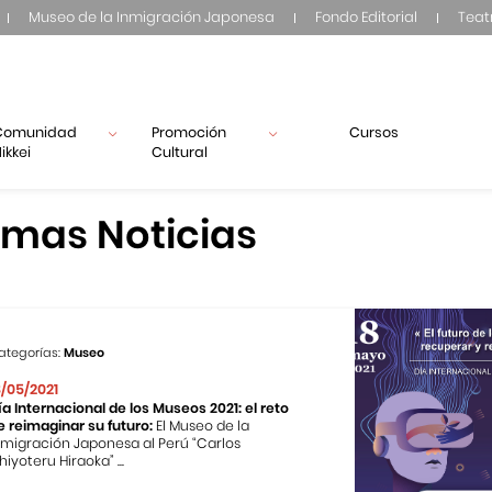
Museo de la Inmigración Japonesa
Fondo Editorial
Teat
Comunidad
Promoción
Cursos
ikkei
Cultural
imas Noticias
ategorías:
Museo
8/05/2021
ía Internacional de los Museos 2021: el reto
e reimaginar su futuro:
El Museo de la
nmigración Japonesa al Perú “Carlos
hiyoteru Hiraoka” ...