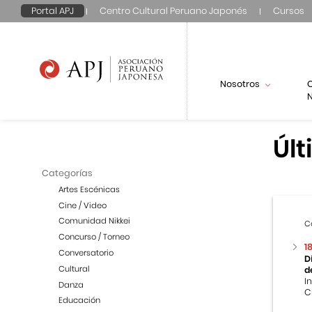
Portal APJ
Centro Cultural Peruano Japonés
Cursos
Nosotros
N
Últ
Categorías
Artes Escénicas
Cine / Video
Comunidad Nikkei
C
Concurso / Torneo
1
Conversatorio
D
Cultural
d
I
Danza
C
Educación