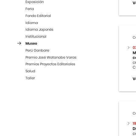
Exposición
V
Feria
Fondo Editorial
Idioma
Idioma Japonés
Institucional
C
Museo
0
Perú Ganbare
M
Premio José Watanabe Varas
c
c
Premios Proyectos Editoriales
C
Salud
Taller
V
C
1
D
c