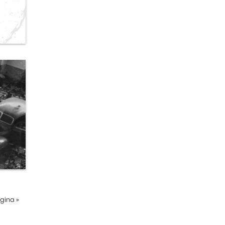
ágina
»