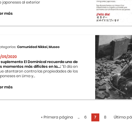
e japoneses al exterior
er más
ategorías:
Comunidad Nikkei, Museo
0/05/2020
l suplemento El Dominical recuerda uno de
os momentos más difíciles en la...:
“El día en
ue atentaron contra las propiedades de los
aponeses en Lima y...
er más
«
Primera página
...
6
7
8
Última p