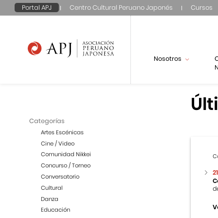
Portal APJ
Centro Cultural Peruano Japonés
Cursos
Nosotros
N
Últ
Categorías
Artes Escénicas
Cine / Video
Comunidad Nikkei
C
Concurso / Torneo
2
Conversatorio
C
Cultural
d
Danza
V
Educación