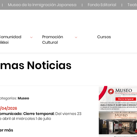
Museo de la Inmigración Japonesa
Fondo Editorial
Teat
Comunidad
Promoción
Cursos
ikkei
Cultural
imas Noticias
ategorías:
Museo
1/04/2026
omunicado: Cierre temporal:
Del viernes 23
e abril al miércoles 1 de julio
er más