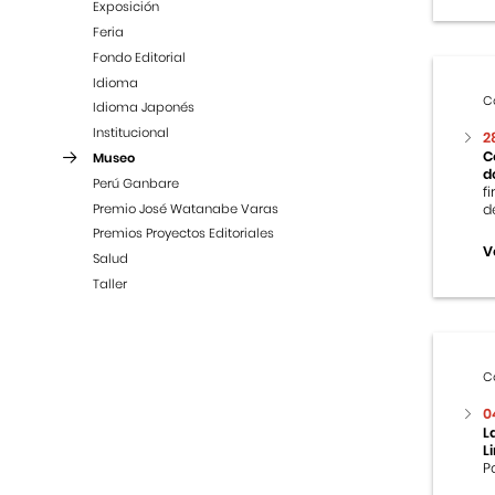
Exposición
Feria
Fondo Editorial
Idioma
C
Idioma Japonés
Institucional
2
C
Museo
d
Perú Ganbare
f
Premio José Watanabe Varas
d
Premios Proyectos Editoriales
V
Salud
Taller
C
0
L
L
P