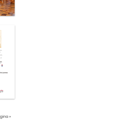
ágina
»