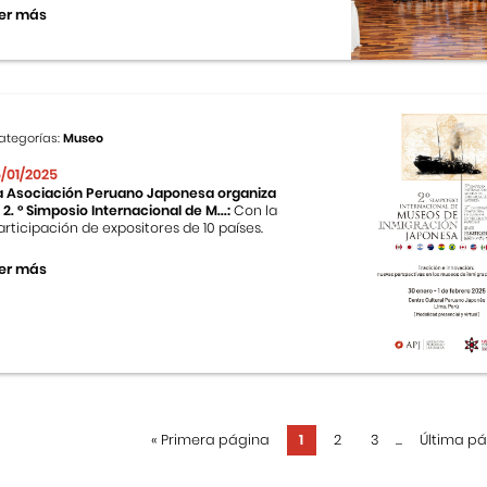
er más
ategorías:
Museo
5/01/2025
a Asociación Peruano Japonesa organiza
l 2. ° Simposio Internacional de M...:
Con la
articipación de expositores de 10 países.
er más
«
Primera página
1
2
3
...
Última p