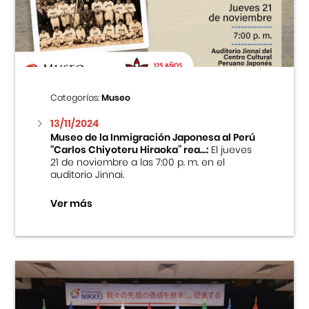
Centro Cultural Peruano Japonés
Cursos
Museo de la Inmigración Japonesa
Categorías:
Museo
Fondo Editorial
13/11/2024
Museo de la Inmigración Japonesa al Perú
“Carlos Chiyoteru Hiraoka” rea...:
El jueves
Teatro Peruano Japonés
21 de noviembre a las 7:00 p. m. en el
auditorio Jinnai.
Ver más